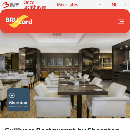
Onze
Meer sites
NL
luchthaven