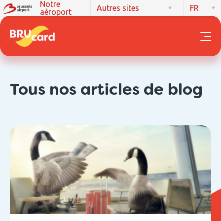
Notre
Autres sites
FR
aéroport
Tous nos articles de blog