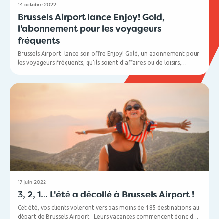
14 octobre 2022
Brussels Airport lance Enjoy! Gold,
l'abonnement pour les voyageurs
fréquents
Brussels Airport lance son offre Enjoy! Gold, un abonnement pour
les voyageurs fréquents, qu'ils soient d'affaires ou de loisirs,
comprenant un accès à la Fast Lane, aux lounges et le bTag. ce qui
permete à vos clients plus de tranquillité d'esprit et une expérience
de voyage agréable. Confort et efficacité pour dix voyages ?
Optez pour l'abonnement Gold. L'expérience des passagers est une
priorité absolue pour Brussels Airport.
17 juin 2022
3, 2, 1... L'été a décollé à Brussels Airport !
Cet été, vos clients voleront vers pas moins de 185 destinations au
départ de Brussels Airport. Leurs vacances commencent donc dès