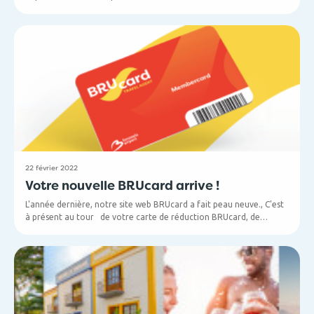
leur arrivée à notre aéroport !
22 février 2022
Votre nouvelle BRUcard arrive !
L'année dernière, notre site web BRUcard a fait peau neuve., C'est
à présent au tour de votre carte de réduction BRUcard, de
changer de look !
Êtes-vous membre BRUcard ? Vous recevrez alors par courrier
votre nouvelle BRUcard dans le courant de ce mois. Gardez donc à
l’oeil la boîte aux lettres de votre agence et remplacez votre
ancienne carte par la nouvelle dès que vous la recevrez. Ne vous
inquiétez pas : tant que vous n'avez pas reçu la nouvelle carte,
votre carte actuelle reste valable.