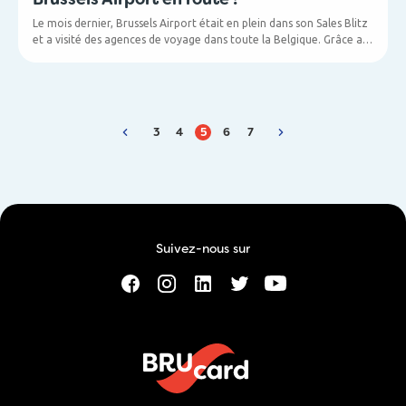
Le mois dernier, Brussels Airport était en plein dans son Sales Blitz
et a visité des agences de voyage dans toute la Belgique. Grâce au
grand succès et à votre accueil chaleureux, nous avons décidé de
prolonger le Sales Blitz de 2 semaines. En d'autres termes, si vous
ne nous avez pas encore vus, vous pourriez encore nous voir dans
les semaines à venir.
3
4
5
6
7
Suivez-nous sur