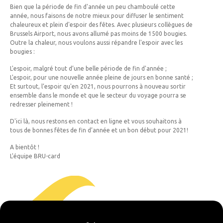
Bien que la période de fin d'année un peu chamboulé cette
année, nous faisons de notre mieux pour diffuser le sentiment
chaleureux et plein d'espoir des fêtes. Avec plusieurs collègues de
Brussels Airport, nous avons allumé pas moins de 1500 bougies.
Outre la chaleur, nous voulons aussi répandre l'espoir avec les
bougies :
L'espoir, malgré tout d’une belle période de fin d'année ;
L'espoir, pour une nouvelle année pleine de jours en bonne santé ;
Et surtout, l’espoir qu'en 2021, nous pourrons à nouveau sortir
ensemble dans le monde et que le secteur du voyage pourra se
redresser pleinement !
D'ici là, nous restons en contact en ligne et vous souhaitons à
tous de bonnes fêtes de fin d’année et un bon début pour 2021!
A bientôt !
L'équipe BRU-card