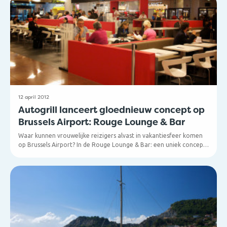
vertrekt om 5u17 met bestemming Leuven. De eerste trein van de
dag richting Brussel rijdt al om 5u27. De laatste trein richting
Leuven haal je nog om 23u39. De laatste trein naar Brussel Noord,
Brussel Centraal en Brussel Zuid gaat om 0u27.
12 april 2012
Autogrill lanceert gloednieuw concept op
Brussels Airport: Rouge Lounge & Bar
Waar kunnen vrouwelijke reizigers alvast in vakantiesfeer komen
op Brussels Airport? In de Rouge Lounge & Bar: een uniek concept
met een uitzonderlijke ligging in Pier A op niveau 0. Zoals de naam
al doet vermoeden, zijn de kleuraccenten rood, zowel in het
trendy loungedecor als bij het personeel. Hier kan je in een
comfortabele, gesofisticeerde en gezellige omgeving alvast
genieten van een drankje (vergezeld van een kleine verrassing!).
De hippe reiziger kan in deze Lounge & Bar ook terecht voor een
heerlijk ontbijt of een verkwikkende snack.