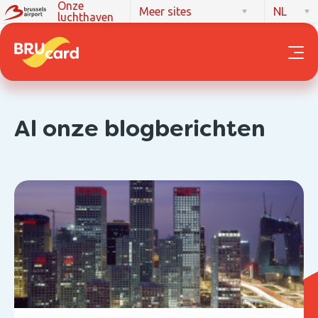
Onze
Meer sites
NL
luchthaven
Al onze blogberichten