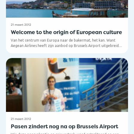
21 maart 2012
Welcome to the origin of European culture
Van het centrum van Europa naar de bakermat, het kan. Want
Aegean Airlines heeft zijn aanbod op Brussels Airport uitgebreid
met twee bestemmingen. Vanaf 28 maart ken je twee maal per
week reizen naar Heraklion, de hoofdstad van het prachtige eiland
Kreta en gelegen aan de Egeïsche Zee. En vanaf 1 juni vertrekken
Mocht je nog inspiratie zoeken voor de perfecte
twee vluchten per week naar Corfu, het meest noordelijk gelegen
vakantiebestemming…
Griekse eiland in de Ionische zee.
21 maart 2012
Pasen zindert nog na op Brussels Airport