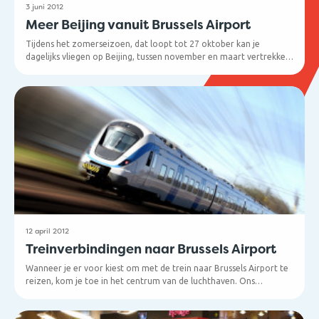
3 juni 2012
Meer Beijing vanuit Brussels Airport
Tijdens het zomerseizoen, dat loopt tot 27 oktober kan je
dagelijks vliegen op Beijing, tussen november en maart vertrekken
er vanuit Brussel 4 vluchten naar het land van de rijzende zon. De
reis gebeurt in een Airbus A330-200, één van de meest
comfortabele en technologisch vooruitstrevende lijnvliegtuigen.
De Business Class is de ruimste ter wereld. De zetels kunnen tot
180 graden neergelaten worden en bieden elke Business Class-
reiziger werkelijk alle comfort.
12 april 2012
Treinverbindingen naar Brussels Airport
Wanneer je er voor kiest om met de trein naar Brussels Airport te
reizen, kom je toe in het centrum van de luchthaven. Ons
treinstation bevindt zich twee verdiepingen onder de vertrekhal.
Dagelijks vertrekken er meer dan 100 treinen. De eerst trein