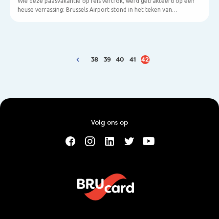
Wie deze paasvakantie op reis vertrok, werd getrakteerd op een
heuse verrassing: Brussels Airport stond in het teken van
chocolade. In de vertrekhal werden royaal paaseitjes uitgedeeld
door de witte paashaas, de crazy professor en een olijk duo die de
paasklok uit Rome op sleeptouw namen. Maar liefst 30.000
paaseitjes werden verdeeld, een werkelijke choco-mania dus.
Bovendien kon je er van talrijke tastings van de grootste Belgische
38
39
40
41
42
chocolatiers genieten zoals Neuhaus, Godiva en Corné Port Royal.
Volg ons op