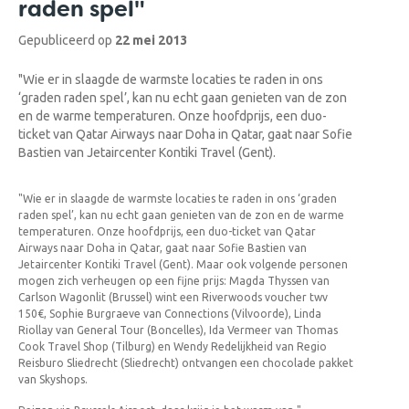
raden spel"
Gepubliceerd op
22 mei 2013
"Wie er in slaagde de warmste locaties te raden in ons
‘graden raden spel’, kan nu echt gaan genieten van de zon
en de warme temperaturen. Onze hoofdprijs, een duo-
ticket van Qatar Airways naar Doha in Qatar, gaat naar Sofie
Bastien van Jetaircenter Kontiki Travel (Gent).
"Wie er in slaagde de warmste locaties te raden in ons ‘graden
raden spel’, kan nu echt gaan genieten van de zon en de warme
temperaturen. Onze hoofdprijs, een duo-ticket van Qatar
Airways naar Doha in Qatar, gaat naar Sofie Bastien van
Jetaircenter Kontiki Travel (Gent). Maar ook volgende personen
mogen zich verheugen op een fijne prijs: Magda Thyssen van
Carlson Wagonlit (Brussel) wint een Riverwoods voucher twv
150€, Sophie Burgraeve van Connections (Vilvoorde), Linda
Riollay van General Tour (Boncelles), Ida Vermeer van Thomas
Cook Travel Shop (Tilburg) en Wendy Redelijkheid van Regio
Reisburo Sliedrecht (Sliedrecht) ontvangen een chocolade pakket
van Skyshops.