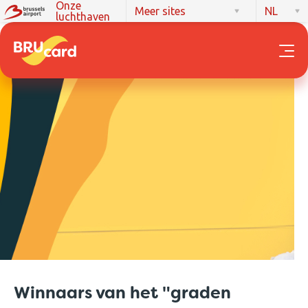
Onze
Meer sites
NL
luchthaven
Winnaars van het "graden