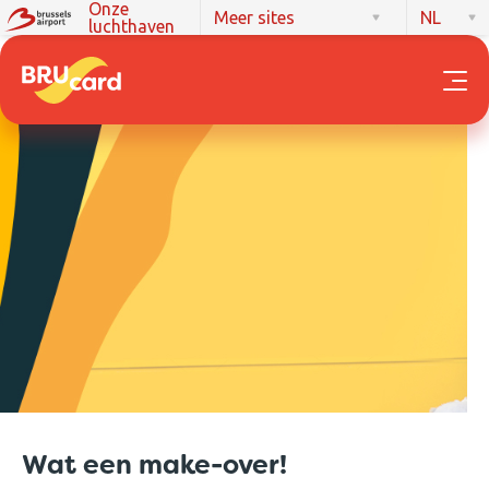
Onze
Meer sites
NL
luchthaven
Wat een make-over!