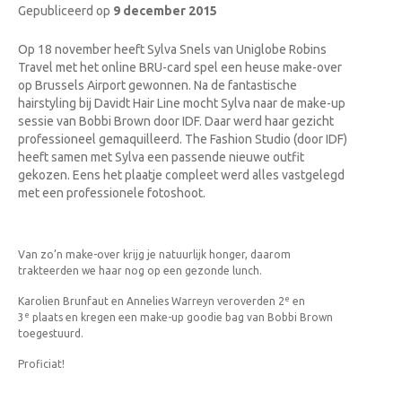
Gepubliceerd op
9 december 2015
Op 18 november heeft Sylva Snels van Uniglobe Robins
Travel met het online BRU-card spel een heuse make-over
op Brussels Airport gewonnen.
Na de fantastische
hairstyling bij Davidt Hair Line mocht Sylva naar de make-up
sessie van Bobbi Brown door IDF. Daar werd haar gezicht
professioneel gemaquilleerd. The Fashion Studio (door IDF)
heeft samen met Sylva een passende nieuwe outfit
gekozen.
Eens het plaatje compleet werd alles vastgelegd
met een professionele fotoshoot.
Van zo’n make-over krijg je natuurlijk honger, daarom
trakteerden we haar nog op een gezonde lunch.
e
Karolien Brunfaut en Annelies Warreyn veroverden 2
en
e
3
plaats en kregen een make-up goodie bag van Bobbi Brown
toegestuurd.
Proficiat!