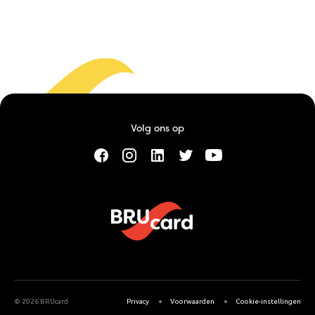
Volg ons op
Terug naar de vorige pagina
©
2026 BRUcard
Privacy
Voorwaarden
Cookie-instellingen