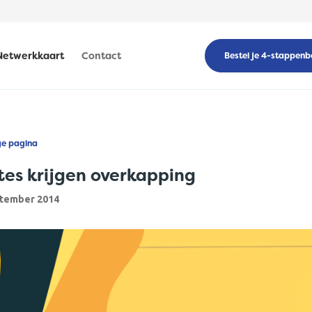
Netwerkkaart
Contact
Bestel je 4-stappenb
ge pagina
es krijgen overkapping
ptember 2014