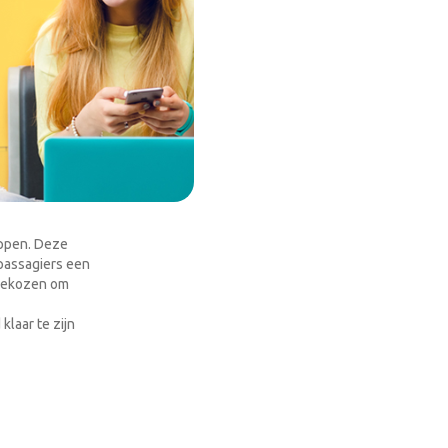
ppen. Deze
passagiers een
 gekozen om
laar te zijn