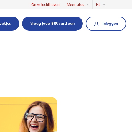
Onze luchthaven
Meer sites
NL
Inloggen
oekjes
Vraag jouw BRUcard aan