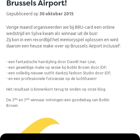
Brussels Airport!
Gepubliceerd op
30 oktober 2015
Vorige maand organiseerden we bij BRU-card een online
wedstrijd en Sylva kwam als winnaar uit de bus!
Zij kon in een recordtijd het memoryspel oplossen en wint
daarom een heuse make-over op Brussels Airport inclusief:
- een fantastische hairstyling door Davidt Hair Line;
- een geweldige make-up sessie bij Bobbi Brown door IDF;
- een volledig nieuwe outfit dankzij Fashion Studio door IDF;
- en een professionele fotosessie op de luchthaven!
Het resultaat is binnenkort terug te vinden op onze blog.
de
de
De 2
en 3
winnaar ontvingen een goodiebag van Bobbi
Brown.