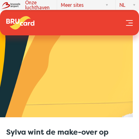
Onze
Meer sites
NL
luchthaven
Sylva wint de make-over op