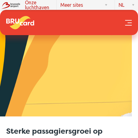
Onze
Meer sites
NL
luchthaven
Sterke passagiersgroei op