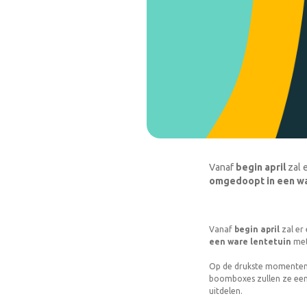
Vanaf
begin april
zal 
omgedoopt in een wa
Vanaf
begin april
zal er
een ware lentetuin
met
Op de drukste momenten
boomboxes zullen ze een 
uitdelen.