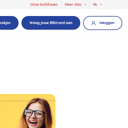
Onze luchthaven
Meer sites
NL
Inloggen
oekjes
Vraag jouw BRUcard aan