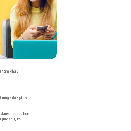
ertrekhal
l omgedoopt in
l dansend met hun
0 paaseitjes