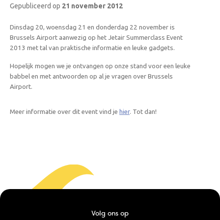
Gepubliceerd op
21 november 2012
Dinsdag 20, woensdag 21 en donderdag 22 november is
Brussels Airport aanwezig op het Jetair Summerclass Event
2013 met tal van praktische informatie en leuke gadgets.
Hopelijk mogen we je ontvangen op onze stand voor een leuke
babbel en met antwoorden op al je vragen over Brussels
Airport.
Meer informatie over dit event vind je
hier
. Tot dan!
Volg ons op