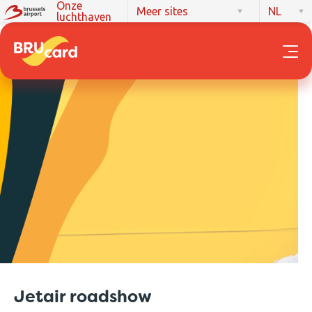
Onze
Meer sites
NL
luchthaven
Jetair roadshow