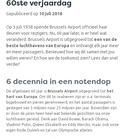
60ste verjaardag
Gepubliceerd op
10 juli 2018
Op 5 juli 1958 opende Brussels Airport officieel haar
deuren voor reizigers. Nu, 60 jaar later, is er heel wat
veranderd. Brussels Airport is uitgegroeid tot
een van de
beste luchthavens van Europa
en ontvangt elk jaar meer
en meer passagiers. Benieuwd hoe wij dit samen met jou
willen vieren? En hoe we de toekomst zien? Lees dan snel
verder!
6 decennia in een notendop
De afgelopen 60 jaar is
Brussels Airport
uitgegroeid tot
het
hart van Europa
. Om dit te realiseren zijn er o.a. terminals
bijgebouwd en pieren gerenoveerd, en het aantal passagiers is
gestegen van 5 miljoen naar 25 miljoen per jaar. Bovendien zijn
er door de jaren heen heel wat bekende gezichten via onze
luchthaven gereisd. Denk aan David Bowie, Barack Obama,
Vladimir Putin, Queen Elizabeth en Eddy Merckx, maar ook onze
eigen Rode Duivels en tal van Olympische atleten.