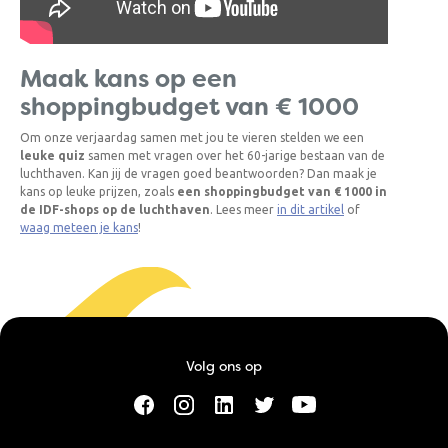
Maak kans op een
shoppingbudget van € 1000
Om onze verjaardag samen met jou te vieren stelden we een
leuke quiz
samen met vragen over het 60-jarige bestaan van de
luchthaven. Kan jij de vragen goed beantwoorden? Dan maak je
kans op leuke prijzen, zoals
een shoppingbudget van € 1000 in
de IDF-shops op de luchthaven
. Lees meer
in dit artikel
of
waag meteen je kans
!
Volg ons op