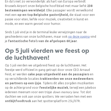
En da’s niet zo verwonderlijk: als hart van Europa verbindt
Brussels Airport onze Belgische hoofdstad met maar liefst
238
bestemmingen wereldwijd
. Elke passagier wordt verwelkomd
met een
op-en-top Belgische gastvrijheid,
die staat voor een
passie voor eten, liefde voor muziek, creativiteit in kunst en
mode, en een warm gevoel voor humor.
Sinds 5 juli vind je in de terminal leuke verwijzingen naar de
geschiedenis van onze luchthaven, maar ook
op deze pagina
vind
je
fantastische foto’s van de afgelopen 60 jaar
.
Op 5 juli vierden we feest op
de luchthaven!
Op 5 juli vierden we uitgebreid feest op de luchthaven. Het
feestje werd officieel in gang getrapt door onze CEO Arnaud
Feist, er werden
cake pops uitgedeeld aan de passagiers
en
op verschillende locaties
trakteerden we onze medewerkers
en partners op een ijsje
. Tijdens dit alles zorgden muzikanten
op de achtergrond voor
feestelijke muziek
, terwijl een jukebox
iedereen meenam voor een tripje
down memory lane
. Tot slot
dachten we ook aan onze spotters. We verrasten hen met een
ontbijtfoodtruck
aan het spottersplatform 25L/07R.