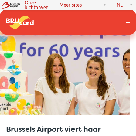
Onze
Meer sites
NL
luchthaven
Brussels Airport viert haar