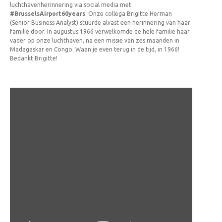
luchthavenherinnering via social media met
#BrusselsAirport60years
. Onze collega Brigitte Herman
(Senior Business Analyst) stuurde alvast een herinnering van haar
familie door. In augustus 1966 verwelkomde de hele familie haar
vader op onze luchthaven, na een missie van zes maanden in
Madagaskar en Congo. Waan je even terug in de tijd, in 1966!
Bedankt Brigitte!