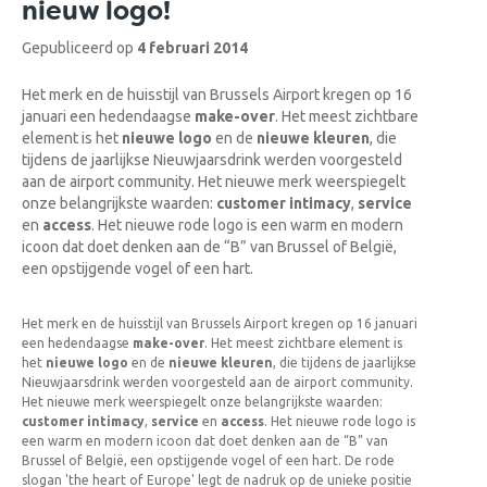
nieuw logo!
Gepubliceerd op
4 februari 2014
Het merk en de huisstijl van Brussels Airport kregen op 16
januari een hedendaagse
make-over
. Het meest zichtbare
element is het
nieuwe logo
en de
nieuwe kleuren
, die
tijdens de jaarlijkse Nieuwjaarsdrink werden voorgesteld
aan de airport community. Het nieuwe merk weerspiegelt
onze belangrijkste waarden:
customer intimacy
,
service
en
access
. Het nieuwe rode logo is een warm en modern
icoon dat doet denken aan de “B” van Brussel of België,
een opstijgende vogel of een hart.
Het merk en de huisstijl van Brussels Airport kregen op 16 januari
een hedendaagse
make-over
. Het meest zichtbare element is
het
nieuwe logo
en de
nieuwe kleuren
, die tijdens de jaarlijkse
Nieuwjaarsdrink werden voorgesteld aan de airport community.
Het nieuwe merk weerspiegelt onze belangrijkste waarden:
customer intimacy
,
service
en
access
. Het nieuwe rode logo is
een warm en modern icoon dat doet denken aan de “B” van
Brussel of België, een opstijgende vogel of een hart. De rode
slogan 'the heart of Europe' legt de nadruk op de unieke positie