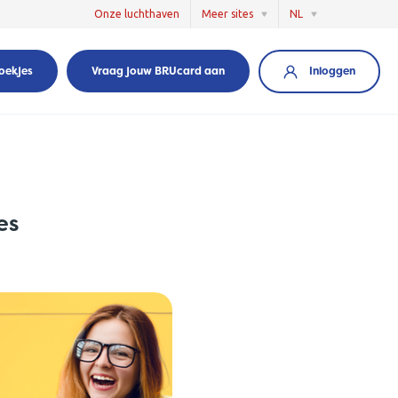
Onze luchthaven
Meer sites
NL
Inloggen
oekjes
Vraag jouw BRUcard aan
es