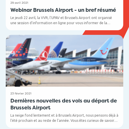
29 avril 2021
Webinar Brussels Airport - un bref résumé
Le jeudi 22 avril, la VVR, l'UPAV et Brussels Airport ont organisé
une session d'information en ligne pour vous informer de la
situation actuelle de l'aéroport et de ce à quoi nous nous
attendons pour les prochains mois. Vous n'avez pas pu y assister
mais vous êtes toujours curieux ? Vous trouverez ci-dessous un
résumé des sujets les plus importants.
23 février 2021
Dernières nouvelles des vols au départ de
Brussels Airport
La neige fond lentement et à Brussels Airport, nous pensons déjà à
l'été prochain et au reste de l'année. Vous êtes curieux de savoir
quels vols partiront de notre aéroport cet été et quelles nouvelles