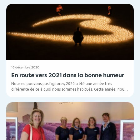
compagnies aériennes et destinations nous accueillerons cette
année ? Nous serons heureux de vous le dire !
16 décembre 2020
En route vers 2021 dans la bonne humeur
Nous ne pouvons pas l'ignorer, 2020 a été une année très
différente de ce à quoi nous sommes habitués. Cette année, nous
n'avons pas fait de voyage lointain pendant les vacances, nous
n'avons pas pu profiter de soirées agréables au restaurant et nous
n'avons pas eu assez de câlins de la part des gens que nous aimons
voir. Au travail aussi, 2020 a été une année dont on préfèrerait
oublier rapidement. L'ensemble du secteur du voyage a été
confronté à un défi extrême et beaucoup d'entre nous ont été
temporairement au chômage pendant la plus grande partie de
l'année.