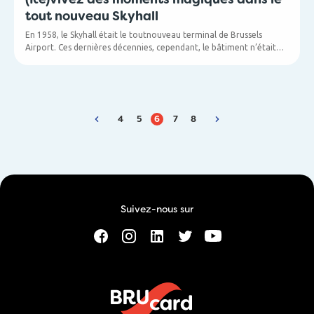
tout nouveau Skyhall
En 1958, le Skyhall était le toutnouveau terminal de Brussels
Airport. Ces dernières décennies, cependant, le bâtiment n’était
plus utilisé. Nous trouvions cela regrettable, c’est pourquoi nous
avons donc décidé de donner une nouvelle vie au Skyhall. Le
résultat ? Un lieu d'évènement magique !
4
5
6
7
8
Suivez-nous sur