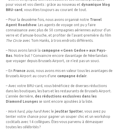
pour vous et vos clients : grâce au nouveau et
dynamique blog
BRU-card
, vous êtes toujours au courant de tout.
– Pour la deuxième fois, nous avons organisé notre
Travel
Agent Roadshow
. Les agents de voyage ont pu y faire
connaissance avec plus de 50 compagnies aériennes autour d’un
verre et d’amuse-bouche, et profiter de l’avant-première du film
The Circle
avec Tom Hanks, à trois endroits différents.
– Nous avons lancé la
campagne « Geen Gedoe » aux Pays-
Bas
. Notre but ? Convaincre encore davantage de Néerlandais
que voyager depuis Brussels Airport, ce n’est pas un souci.
– En
France
aussi, nous avons mis en valeur tous les avantages de
Brussels Airport au cours d’une
campagne éclair
.
– Avec votre BRU-card, vous bénéficiez de diverses réductions
dans les boutiques, les bars et les restaurants de Brussels Airport.
L’année dernière,
des réductions exclusives dans les
Diamond Lounges
se sont encore ajoutées à la liste.
-
Work hard, play hard!
Avec le
jeu
Star Spotter
, vous avez pu
tenter votre chance pour gagner un souper chic et un workshop
cocktails avec 14 collègues. Êtes-vous parvenu à démasquer
toutes les célébrités ?