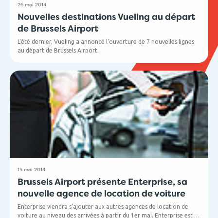
26 mai 2014
Nouvelles destinations Vueling au départ
de Brussels Airport
L'été dernier, Vueling a annoncé l'ouverture de 7 nouvelles lignes
au départ de Brussels Airport.
A partir du 17 avril:
• Rome Fiumicino (tous les jours)
• Venise (5x / semaine : lun., mar., jeu., ven., dim.)
A partir du 1er mai:
• Lisbonne (tous les jours)
• Porto (4x / semaine : lu., mer., ven., di.)
15 mai 2014
Brussels Airport présente Enterprise, sa
nouvelle agence de location de voiture
Enterprise viendra s'ajouter aux autres agences de location de
voiture au niveau des arrivées à partir du 1er mai. Enterprise est la