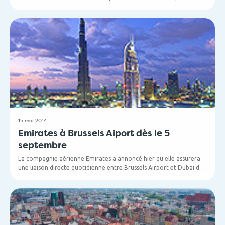
plus importante agence de location automobile d'Amérique du
Nord, et elle a choisi d'installer sa première filiale belge à Brussels
Airport. Enterprise vient ainsi compléter l'offre de Brussels Airport
où sont déjà présents : Avis (avec Budget), Europcar, Hertz (avec
Thrifty) et Sixt.
15 mai 2014
Emirates à Brussels Aiport dès le 5
septembre
La compagnie aérienne Emirates a annoncé hier qu'elle assurera
une liaison directe quotidienne entre Brussels Airport et Dubai dès
le 5 septembre 2014.
Le vol quittera Bruxelles à 14h45 et se posera à 23h25 le même
jour à Dubai International Airport.
Les vols seront effectués en Boeing 777-200 et offriront un
produit haut de gamme en Première Classe, Classe Affaires et