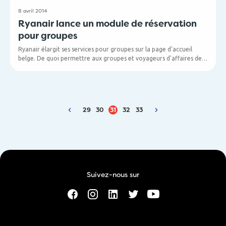
8 avril 2014
Ryanair lance un module de réservation
pour groupes
Ryanair élargit ses services pour groupes sur la page d'accueil
belge. De quoi permettre aux groupes et voyageurs d'affaires de
réserver à de bas tarifs. Outre ce service, Ryanair présentera
Ryanair propose 10 nouvelles destinations au départ de Brussels
également son nouveau produit affaires durant l'été.
Airport, à savoir : Alicante, Barcelone, Ibiza, Lisbonne, Malaga,
Palma, Porto, Rome, Valence et Venise.
29
30
31
32
33
Suivez-nous sur