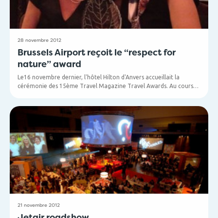
28 novembre 2012
Brussels Airport reçoit le “respect for
nature” award
Le16 novembre dernier, l'hôtel Hilton d'Anvers accueillait la
cérémonie des 15ème Travel Magazine Travel Awards. Au cours
de cette soirée, Brussels Airport s'est vu remettre le “Respect for
nature” Award. Une récompense qui ne doit rien au hasard: ces
dernières années, l'équipe de Marleen Vandendriessche, Director
Legal & Environmental, s'est énormément impliquée dans diverses
initiatives qui portaient sur le développement durable et le respect
de l'environnement.
21 novembre 2012
Jetair roadshow