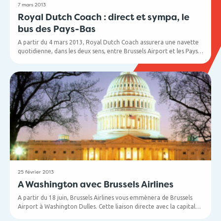
7 mars 2013
Royal Dutch Coach : direct et sympa, le
bus des Pays-Bas
A partir du 4 mars 2013, Royal Dutch Coach assurera une navette
quotidienne, dans les deux sens, entre Brussels Airport et les Pays-
Bas avec des arrêts à La Haye et Rotterdam.
Cette liaison directe par bus permet aux voyageurs de rejoindre
l'aéroport en moins de 2 heures et demi, sans arrêts
intermédiaires. Du café et du thé leur sont proposés à bord. Les
passagers arrivent dans le parking du bus couvert de Brussels
Airport.
25 février 2013
A Washington avec Brussels Airlines
A partir du 18 juin, Brussels Airlines vous emmènera de Brussels
Airport à Washington Dulles. Cette liaison directe avec la capitale
des Etats-Unis sera assurée 5 fois par semaine. Au départ de