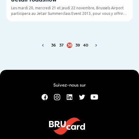
Les mardi 20, mercredi 21 et jeudi 22 novembre, Brussels Airport
participera au Jetair Summerclass Event 2013, pour vous y offrir
des informations pratiques... et de nombreux gadgets.
Nous espérons vous accueillir sur notre stand, et apporter une
réponse à toutes vos questions sur Brussels Airport.
36
37
38
39
40
Suivez-nous sur