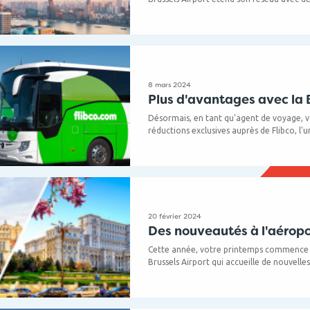
Shanghai et Curaçao.
8 mars 2024
Plus d'avantages avec la
Désormais, en tant qu'agent de voyage, v
réductions exclusives auprès de Flibco, l'
partenaires pour les navettes aéroportua
20 février 2024
Des nouveautés à l'aéropo
Cette année, votre printemps commence 
Brussels Airport qui accueille de nouvelles
augmente les fréquences vers les destinat
simplifie certains processus de voyage !