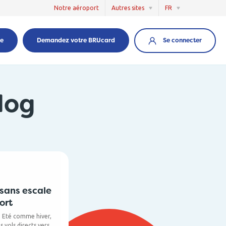
Notre aéroport
Autres sites
FR
Se connecter
re
Demandez votre BRUcard
log
sans escale
ort
! Eté comme hiver,
 vols directs vers