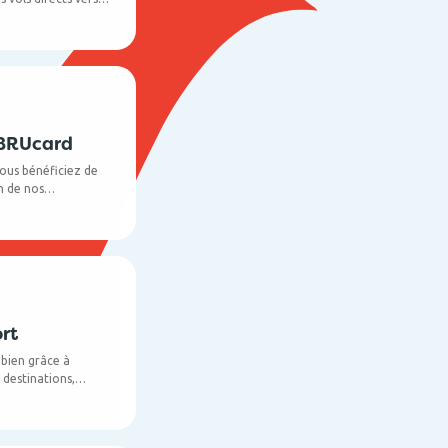
 BRUcard
ous bénéficiez de
un de nos
ires.
rt
bien grâce à
 destinations,
ions existantes et