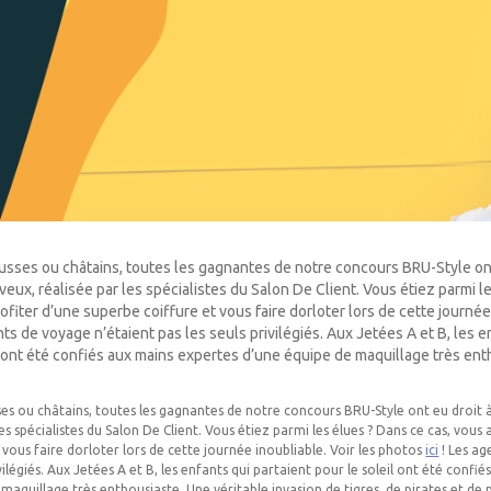
sses ou châtains, toutes les gagnantes de notre concours BRU-Style ont
ux, réalisée par les spécialistes du Salon De Client. Vous étiez parmi l
ofiter d’une superbe coiffure et vous faire dorloter lors de cette journée 
ts de voyage n’étaient pas les seuls privilégiés. Aux Jetées A et B, les e
l ont été confiés aux mains expertes d’une équipe de maquillage très ent
es ou châtains, toutes les gagnantes de notre concours BRU-Style ont eu droit 
es spécialistes du Salon De Client. Vous étiez parmi les élues ? Dans ce cas, vous
 vous faire dorloter lors de cette journée inoubliable. Voir les photos
ici
! Les ag
ivilégiés. Aux Jetées A et B, les enfants qui partaient pour le soleil ont été confi
maquillage très enthousiaste. Une véritable invasion de tigres, de pirates et de p