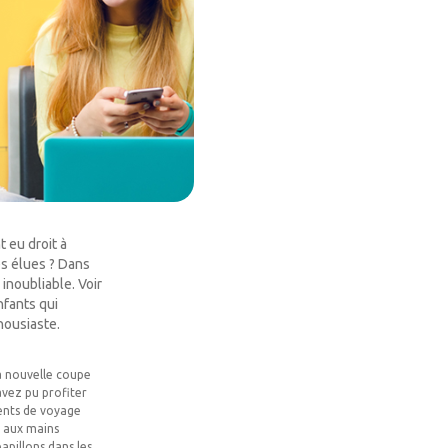
 eu droit à
es élues ? Dans
inoubliable. Voir
nfants qui
housiaste.
à nouvelle coupe
 avez pu profiter
ents de voyage
és aux mains
apillons dans les