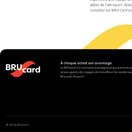
allées de l’aéroport. At
comptez sur BRU-Card pou
À chaque achat son avantage
La BRUcard est une carte avantageuse qui permet au
et aux agents de voyages de bénéficier de nombreux
Brussels Airport
!
©
2026 BRUcard