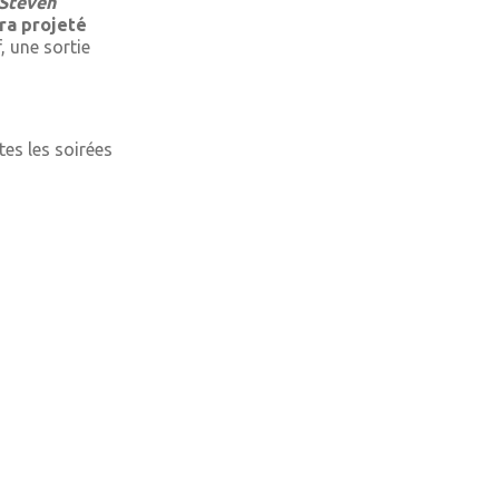
Steven
era projeté
f, une sortie
es les soirées