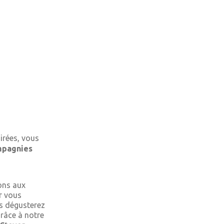
irées, vous
mpagnies
ions aux
r vous
s dégusterez
râce à notre