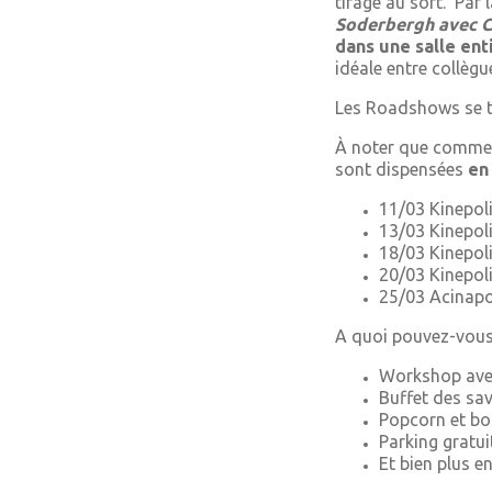
tirage au sort. Par la
Soderbergh avec C
dans une salle ent
idéale entre collègu
Les Roadshows se t
À noter que comme l
sont dispensées
en
11/03 Kinepol
13/03 Kinepoli
18/03 Kinepoli
20/03 Kinepoli
25/03 Acinapo
A quoi pouvez-vous
Workshop ave
Buffet des sa
Popcorn et bo
Parking gratui
Et bien plus en