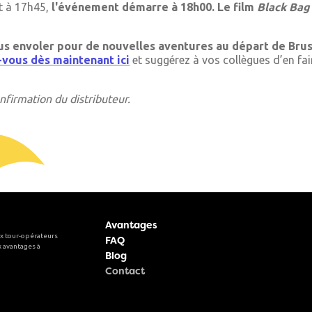
t à 17h45,
l'événement démarre à 18h00. Le film
Black Bag
ous envoler pour de nouvelles aventures au départ de Bru
-vous dès maintenant ici
et suggérez à vos collègues d’en fa
nfirmation du distributeur.
Avantages
x tour-opérateurs
FAQ
 avantages à
Blog
Contact