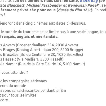
 suite, l
’un des derniers films sorti en salle,
Black Bag
(de 
ate Blanchett, Michael Fassbender et Regé-Jean Page)
*, s
ièrement privatisée pour vous (
durée du film 1h50
)
. En bre
es !
iendront dans cinq cinémas aux dates ci-dessous.
e monde du tourisme ne se limite pas à une seule langue, tout
 français, anglais et néerlandais
.
is Anvers (Groenendaallaan 394, 2030 Anvers)
s Bruges (Koning Albert I-laan 200, 8200 Brugge)
s Bruxelles (Bd du Centenaire 20, 1020 Bruxelles)
s Hasselt (Via Media 1, 3500 Hasselt)
lis Namur (Rue de la Gare Fleurie 16, 5100 Namur)
 vous attendre ?
c les compagnies aériennes
veurs du monde
issons rafraîchissantes pendant le film
t pour tous les invités
core...