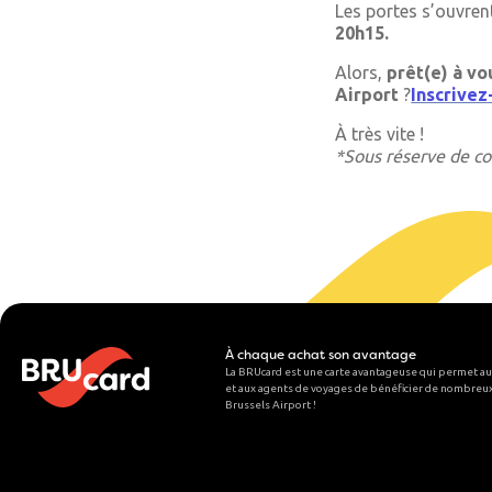
Les portes s’ouvren
20h15.
Alors,
prêt(e) à v
Airport
?
Inscrivez
À très vite !
*Sous réserve de co
À chaque achat son avantage
La BRUcard est une carte avantageuse qui permet au
et aux agents de voyages de bénéficier de nombreux
Brussels Airport
!