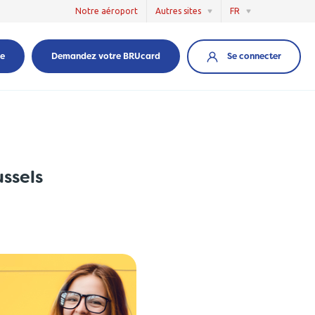
Notre aéroport
Autres sites
FR
Se connecter
re
Demandez votre BRUcard
ssels