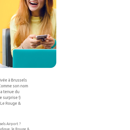
ivée à Brussels
0. Comme son nom
la tenue du
 surprise !)
? Le Rouge &
els Airport ?
ndique, le Rouge &