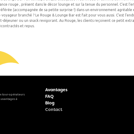
ce rouge , présent dans le décor lounge et sur la tenue du personnel. C’est l’e
référée (accompagnée de sa petite surprise !) dans un environnement agréable e
 voyageur branché ? Le Rouge & Lounge Bar est fait pour vous aussi. C’est l’end
it-déjeuner ou un snack revigorant. Au Rouge, les clients reçoivent ce petit extr
écontractés et repus.
Avantages
x tour-opérateurs
FAQ
 avantages à
Blog
Contact