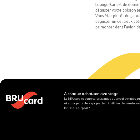
Lounge Bar est de dominan
déguster votre boisson p
Vous êtes plutôt du genre
déguster un délicieux pet
de monter dans l’avion d
À chaque achat son avantage
La BRUcard est une carte avantageuse qui permet au
et aux agents de voyages de bénéficier de nombreux
Brussels Airport
!