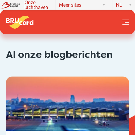
Onze
Meer sites
NL
luchthaven
Al onze blogberichten