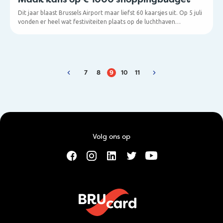
Dit jaar blaast Brussels Airport maar liefst 60 kaarsjes uit. Op 5 juli
vonden er heel wat festiviteiten plaats op de luchthaven
(waarover je meer kan lezen in deze blogpost), maar dat is niet
alles. Om onze verjaardag samen met jou te vieren stelden we een
quiz op waarbij jij jouw kennis kan testen over Brussels Airport.
7
8
9
10
11
Volg ons op