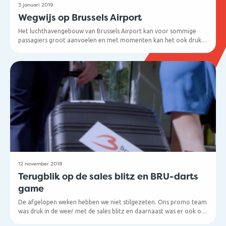
3 januari 2019
Wegwijs op Brussels Airport
Het luchthavengebouw van Brussels Airport kan voor sommige
passagiers groot aanvoelen en met momenten kan het ook druk
zijn. Geef je klanten daarom praktische informatie mee, zodat ze
zonder stress op vakantie kunnen vertrekken. Hieronder vind je
een overzicht van de belangrijkste info en plattegronden die je
hen kan meegeven.
12 november 2018
Terugblik op de sales blitz en BRU-darts
game
De afgelopen weken hebben we niet stilgezeten. Ons promo team
was druk in de weer met de sales blitz en daarnaast was er ook ons
online darts game voor reisagenten en touroperators. Tijd voor