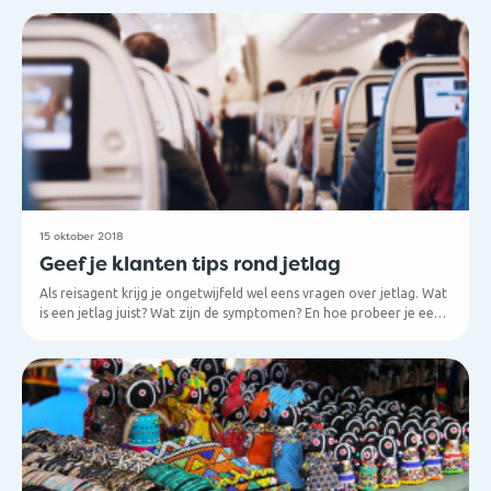
een terugblik!
15 oktober 2018
Geef je klanten tips rond jetlag
Als reisagent krijg je ongetwijfeld wel eens vragen over jetlag. Wat
is een jetlag juist? Wat zijn de symptomen? En hoe probeer je een
jetlag te voorkomen? Daarom vind je in deze blogpost handige
informatie en tips rond jetlag. Zo kan jij je klanten een antwoord
bieden op hun vragen en kunnen zij zorgeloos genieten van hun
vakantie!