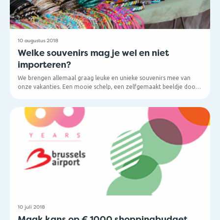
10 augustus 2018
Welke souvenirs mag je wel en niet
importeren?
We brengen allemaal graag leuke en unieke souvenirs mee van
onze vakanties. Een mooie schelp, een zelfgemaakt beeldje door
de locals, traditionele kledij… Maar niet alles wat aan toeristen
verkocht wordt, mag ook worden meegenomen naar huis. Wat er
dan wel en niet is toegestaan? Hieronder vind je alle nuttige
informatie om te delen met je passagiers.
10 juli 2018
Maak kans op € 1000 shoppingbudget