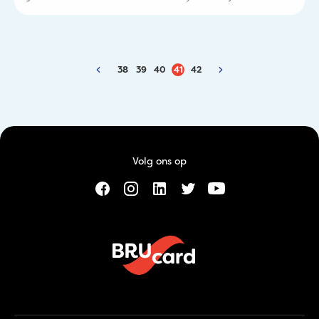
frisse coupe! Was jij bij de gelukkigen? Dan werd jij verwend door
het team én tegelijk kan je terugblikken op een onvergetelijke
werkdag. Bekijk de foto’s hier!
38
39
40
41
42
Volg ons op