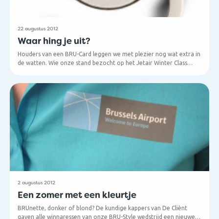
22 augustus 2012
Waar hing je uit?
Houders van een BRU-Card leggen we met plezier nog wat extra in
de watten. Wie onze stand bezocht op het Jetair Winter Class
Event én onze postkaart bij zich had, kreeg een bijzonder
Kon je er die dag jammer genoeg niet bij zijn? Stuur dan een
praktische tassenhanger cadeau.
berichtje naar marketingnews@brusselsairport.be met je naam en
BRU-Card-nummer (rechtsonder op je kaart) en wij zorgen er voor
dat je alsnog je hanger ontvangt!
2 augustus 2012
Een zomer met een kleurtje
BRUnette, donker of blond? De kundige kappers van De Cliènt
gaven alle winnaressen van onze BRU-Style wedstrijd een nieuwe,