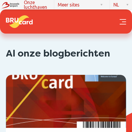
Onze
Meer sites
NL
luchthaven
Al onze blogberichten