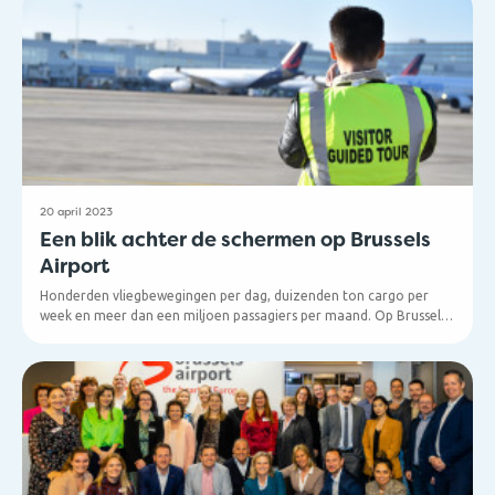
zowel online als offline, je kan de komende weken zelfs een
Brussels Airport radiospot horen! Ben jij hem al tegenkomen? Zeg
eens! Naar welk bestemmingsparadijs vliegen jouw klanten het
liefst om aan hun zomerpret te beginnen?
20 april 2023
Een blik achter de schermen op Brussels
Airport
Honderden vliegbewegingen per dag, duizenden ton cargo per
week en meer dan een miljoen passagiers per maand. Op Brussels
Airport valt er heel wat te beleven! Ben jij benieuwd naar hoe we
deze operaties dagelijks in gang zetten? Dan is dit jouw kans!