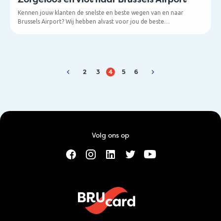
Kennen jouw klanten de snelste en beste wegen van en naar
Brussels Airport? Wij hebben alvast voor jou de beste
transportroutes even in een lijstje opgesomd. Geïnteresseerd in
meer handige tips & tricks omtrent de luchthaven en haar
diensten? Hou dan zeker onze blog in het oog!
2
3
4
5
6
Volg ons op