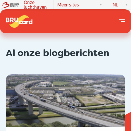
Onze
Meer sites
NL
luchthaven
Al onze blogberichten