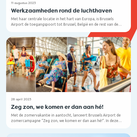
11 augustus 2023
Werkzaamheden rond de luchthaven
Met haar centrale locatie in het hart van Europa, is Brussels
Airport de toegangspoort tot Brussel, België en de rest van de
wereld. Het uitgebreide wegennetwerk rond de luchthaven is een
waardevolle troef, maar brengt uiteraard de nodige onderhouds-
en wegenwerken met zich mee.
28 april 2023
Zeg zon, we komen er dan aan hé!
Met de zomervakantie in aantocht, lanceert Brussels Airport de
zomercampagne “Zeg zon, we komen er dan aan hé!”. In deze
campagne worden 5 typische zonbestemmingen in de kijker gezet:
Spanje, Portugal, Italië, Griekenland en Turkije. De campagne loopt