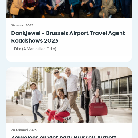
29 maart 2023
Dankjewel - Brussels Airport Travel Agent
Roadshows 2023
1 Film (A Man called Otto)
4 volgeboekte avonden: Antwerpen, Brussel, Brugge en Hasselt
43 Airlines (+ onze nieuwe partner Flibco)
634 reisagenten en evenveel popcorn en frisdrank
20 februari 2023
Zorgeloos en vlot naar Brussels Airport