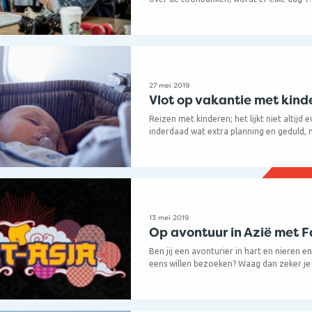
verkocht en gaan er jaarlijks 600.000 fle
uit. Er valt dus véél meer te beleven dan 
vlucht! Zo openden er onlangs een aanta
je klanten (en jijzelf!) niet mogen missen.
27 mei 2019
Vlot op vakantie met kind
Reizen met kinderen; het lijkt niet altijd 
inderdaad wat extra planning en geduld, 
op tegen de leuke ervaring met het gezin. 
reisagent vaak de vraag van klanten of h
idee is om met kinderen op reis te gaan?
tips mee.
13 mei 2019
Op avontuur in Azië met F
Ben jij een avonturier in hart en nieren en 
eens willen bezoeken? Waag dan zeker je
ASIA spel, want Azië wacht op jou! Speel
ben jij wel de gelukkige winnaar van een 
droombestemming of een unieke Aziatis