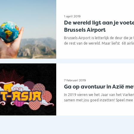
1 april 2019
De wereld ligt aan je voet
Brussels Airport
Brussels Airport is letterlijk de deur die j
de rest van de wereld. Maar liefst 68 airl
Brussels Airport naar meer dan 200 best
over alle continenten. En hier stopt het n
er nieuwe bestemmingen bij. Benieuwd ho
netwerk is anno 2019? Lees dan snel verde
7 februari 2019
Ga op avontuur in Azië m
In 2019 vieren we het Jaar van het Varken
samen met jou goed inzetten! Speel mee 
spel en maak kans op een duoticket naar
Chinese bestemmingen dankzij Hainan Air
Pacific duoticket naar Hong Kong of een 
theepotten.