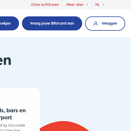
Onze luchthaven
Meer sites
NL
Inloggen
oekjes
Vraag jouw BRUcard aan
en
ls, bars en
rport
2,8 kg chocolade
62 liter bier