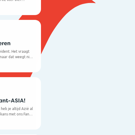
sjes parfum de deur
enkel wachten op je
l nieuwe zaken die
eren
evident. Het vraagt
maar dat weegt niet
Krijg je als
et wel een goed
 Geef hen dan deze
ant-ASIA!
heb je altijd Azië al
 kans met ons Fant-
 mee en wie weet
duo-ticket naar een
che theepot!