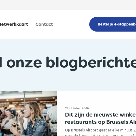
Netwerkkaart
Contact
Bestel je 4-stappenb
l onze blogbericht
22 oktober 2019
Dit zijn de nieuwste winke
restaurants op Brussels Ai
Op Brussels Airport gaat er elke minuut 
over de toonbanken, wordt er elke dag 1.1