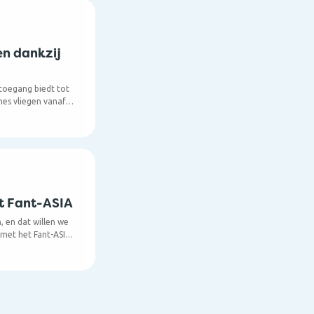
en dankzij
e toegang biedt tot
ines vliegen vanaf
emmingen, verspreid
iet: elk jaar komen
e uitgebreid ons
r.
et Fant-ASIA
, en dat willen we
met het Fant-ASIA
 een van onze
lines, een Cathay
van de leuke