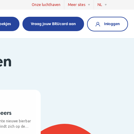
Onze luchthaven
Meer sites
NL
Inloggen
oekjes
Vraag jouw BRUcard aan
en
heers
hte nieuwe bierbar
indt zich op de
eert naast zeven