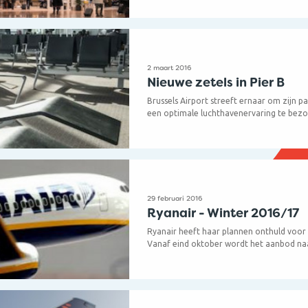
Cheers!
Belgische bieren op vat ook nog verschill
bieren. Daarnaast kan je er terecht voor 
snack of kan je er genieten van een lekker
2 maart 2016
Nieuwe zetels in Pier B
Brussels Airport streeft ernaar om zijn pa
een optimale luchthavenervaring te bezo
en met een maximum aan comfort.
In 2015 werden pier A en de vertrekhal 
van gloednieuwe zitjes met stopcontact
relaxzetels.
29 februari 2016
Ryanair - Winter 2016/17
Ryanair heeft haar plannen onthuld voor
Vanaf eind oktober wordt het aanbod naar
Duitsland uitgebreid met nieuwe vluchten
Milaan Malpensa en Hamburg. Elke dag zul
zijn naar deze bestemmingen.