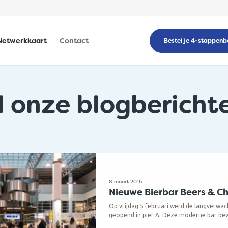
Netwerkkaart
Contact
Bestel je 4-stappenb
l onze blogbericht
8 maart 2016
Nieuwe Bierbar Beers & C
Op vrijdag 5 februari werd de langverwac
geopend in pier A. Deze moderne bar bev
nieuw aangelegde 'Market Plaza' en serv