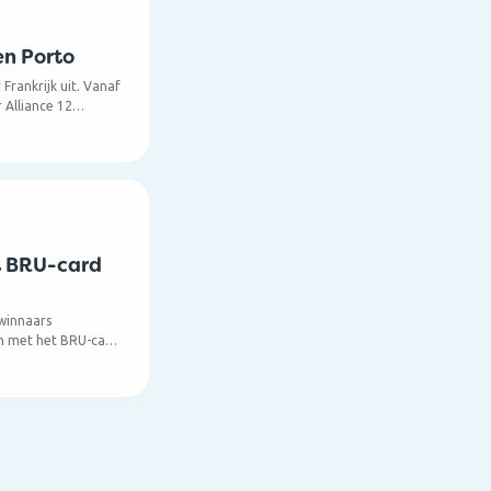
en Porto
Frankrijk uit. Vanaf
 Alliance 12
 6de grootste stad
 Pays de la Loire.
sel om 10u en om
dens de zomer ook
l, van 7 naar 13
t BRU-card
winnaars
ijn met het BRU-card
on de Apple Watch
taal fototoestel
raaf won de kindle