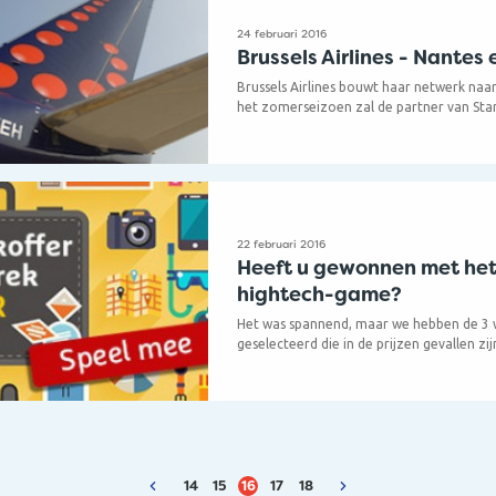
24 februari 2016
Brussels Airlines - Nantes 
Brussels Airlines bouwt haar netwerk naar 
het zomerseizoen zal de partner van Star
vluchten/week aanbieden naar Nantes, de
van Frankrijk en de hoofdstad van de regio
De vluchten vertrekken dagelijks in Brus
20u45.
Daarnaast verhoogt Brussels Airlines tij
het aantal vluchten naar Porto in Portuga
22 februari 2016
vluchten per week.
Heeft u gewonnen met he
hightech-game?
Het was spannend, maar we hebben de 3 
geselecteerd die in de prijzen gevallen z
hightech-game:
· Estella Smits van Flextravel uit Delft w
· Ellen Beyens van Maretours won het digi
· Stefanie Wijn van The Travel Club Landg
e-reader
14
15
16
17
18