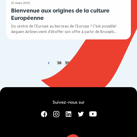
21 mars 2012
Bienvenue aux origines de la culture
Européenne
Du centre de l’Europe au berceau de l’Europe ? C’est possible!
Aegaen Airlines vient d’étoffer son offre à partir de Brussels
Airport, de deux destinations. Dès le 28 mars, il sera possible de
s’envoler deux fois par jour à destination de Héraklion, capitale de
la somptueuse île de Crète, située dans la mer Egée. Et à partir du
1er juin, deux vols par semaine vous emmèneront à Corfou, l’île
grecque située la plus au nord de la mer Ionienne. Prêt à boucler
38
39
40
41
42
vos valises ?
Suivez-nous sur