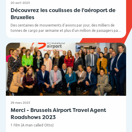
20 avril 2023
Découvrez les coulisses de l'aéroport de
Bruxelles
Des centaines de mouvements d'avions par jour, des milliers de
tonnes de cargo par semaine et plus d'un million de passagers par
mois. Beaucoup de choses se passent à Brussels Airport ! Vous êtes
curieux de voir comment nous gérons ces opérations
quotidiennement ? C'est l'occasion ou jamais !
29 mars 2023
Merci - Brussels Airport Travel Agent
Roadshows 2023
1 film (A man called Otto)