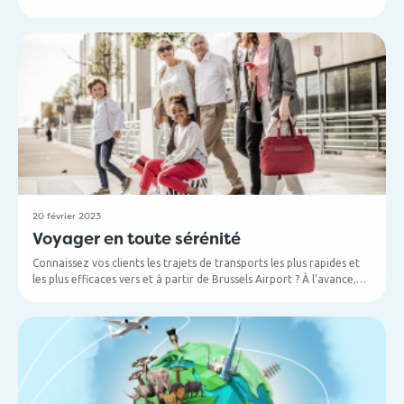
4 soirées complètes : Anvers, Bruxelles, Bruges et Hasselt
43 compagnies aériennes (+ notre nouveau partenaire Flibco)
634 agents de voyage et autant de pop-corn et de boissons
20 février 2023
Voyager en toute sérénité
Connaissez vos clients les trajets de transports les plus rapides et
les plus efficaces vers et à partir de Brussels Airport ? À l’avance,
nous avons rassemblé les meilleurs trajets de transport pour vous.
Souhaitez-vous obtenir d'autres conseils et des informations utiles
sur l'aéroport et ses services ? Alors n'hésitez pas à consulter
notre blog !