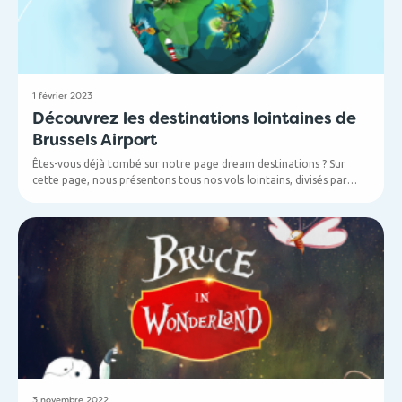
1 février 2023
Découvrez les destinations lointaines de
Brussels Airport
Êtes-vous déjà tombé sur notre page dream destinations ? Sur
cette page, nous présentons tous nos vols lointains, divisés par
région, afin que vous et vos clients ayez une vue complète de
notre offre. Vous ne connaissez pas encore les destinations
lointaines de Brussels Airport ? Pas de soucis ! Nous vous
accompagnerons avec plaisir dans un voyage de découverte (en
ligne).
3 novembre 2022