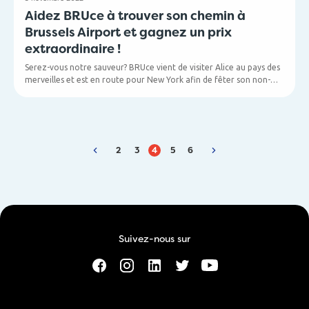
Aidez BRUce à trouver son chemin à
Brussels Airport et gagnez un prix
extraordinaire !
Serez-vous notre sauveur? BRUce vient de visiter Alice au pays des
merveilles et est en route pour New York afin de fêter son non-
anniversaire. Il vient d’arriver à Brussels Airport, mais il est
complètement perdu et ne sait pas comment prendre son vol.
Pouvez-vous aider BRUce à retrouver son chemin en partageant
vos connaissances sur Brussels Airport ?
2
3
4
5
6
Suivez-nous sur