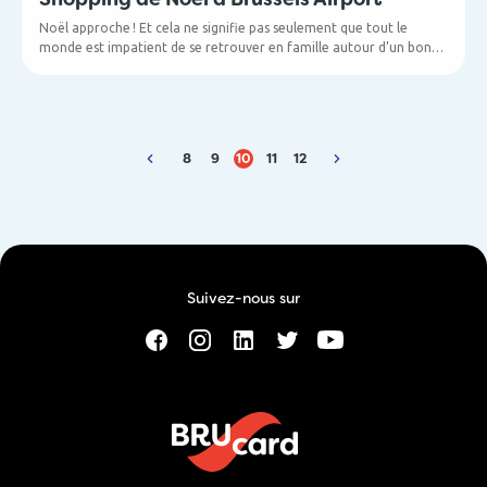
Noël approche ! Et cela ne signifie pas seulement que tout le
monde est impatient de se retrouver en famille autour d’un bon
repas, mais aussi que chacun est à la recherche d’un cadeau de
Noël sympa. Vos clients décollent de Brussels Airport ? En
attendant leur vol, ils pourront faire leurs courses de Noël dans
l’un des nombreux magasins de l’aéroport.
8
9
10
11
12
Suivez-nous sur