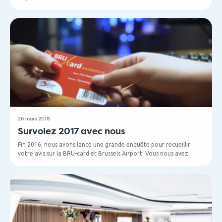
boutiques de l’aéroport. Faites en sorte que vos clients attendent
leurs vacances avec encore plus d’impatience en partageant ce
bon plan avec eux !
26 mars 2018
Survolez 2017 avec nous
Fin 2016, nous avons lancé une grande enquête pour recueillir
votre avis sur la BRU-card et Brussels Airport. Vous nous avez
répondu en nombre et nous vous en remercions ! Nous vous avons
écouté et il en est résulté une année 2017 animée, pleine de
nouveautés et d’aventures à l’étranger.