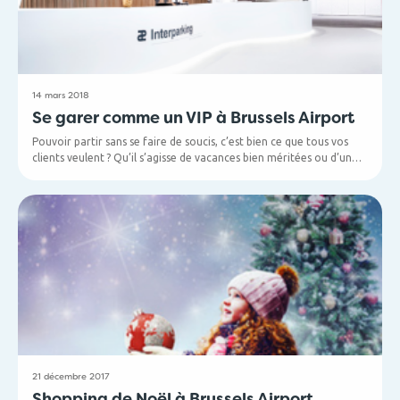
14 mars 2018
Se garer comme un VIP à Brussels Airport
Pouvoir partir sans se faire de soucis, c’est bien ce que tous vos
clients veulent ? Qu’il s’agisse de vacances bien méritées ou d’un
voyage d’affaires. L’un de ces soucis étant : où puis-je garer ma
voiture en toute sécurité, et de préférence le plus près possible du
hall des départs de Brussels Airport ? Le nouveau parking VIP leur
offre la solution.
21 décembre 2017
Shopping de Noël à Brussels Airport