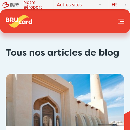
Notre
Autres sites
FR
aéroport
Tous nos articles de blog