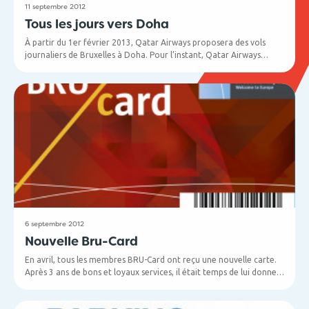
11 septembre 2012
Tous les jours vers Doha
À partir du 1er février 2013, Qatar Airways proposera des vols
journaliers de Bruxelles à Doha. Pour l’instant, Qatar Airways
propose 5 vols par semaine au départ de Brussels Airport, l’après-
midi.
Mais en février, le programme horaire sera adapté et
comprendra : un vol le lundi, le mercredi, le vendredi et le
dimanche à 15h 15 et le mardi, le jeudi et le samedi à 10h 55, à
partir de BRU. Les nouveaux vols matinaux offriront plus de
liaisons à partir de Doha vers, entre autres, l’Afrique et l’Inde.
6 septembre 2012
Nouvelle Bru-Card
En avril, tous les membres BRU-Card ont reçu une nouvelle carte.
Après 3 ans de bons et loyaux services, il était temps de lui donner
un nouveau visage. L’ancienne carte ne peut plus être utilisée chez
les partenaires du BRU-Card.