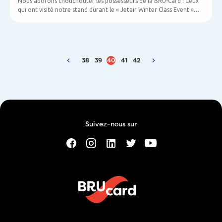
Nous adorons chouchouter les possesseurs de la BRU-Card ! Ceux
qui ont visité notre stand durant le « Jetair Winter Class Event »
avec notre carte postale en poche, ont reçu un accroche-sac bien
pratique !
38
39
40
41
42
Suivez-nous sur