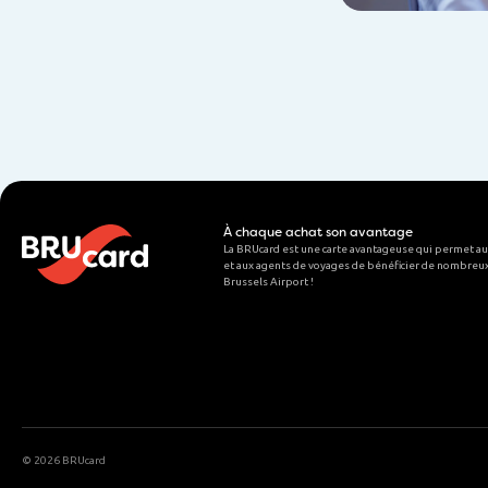
À chaque achat son avantage
La BRUcard est une carte avantageuse qui permet au
et aux agents de voyages de bénéficier de nombreux
Brussels Airport
!
©
2026 BRUcard