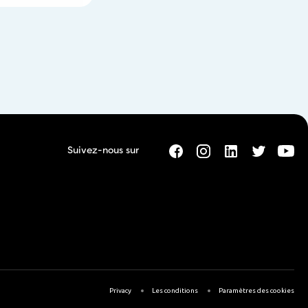
andent souvent si
avec des enfants ?
Suivez-nous sur
Privacy
Les conditions
Paramètres des cookies