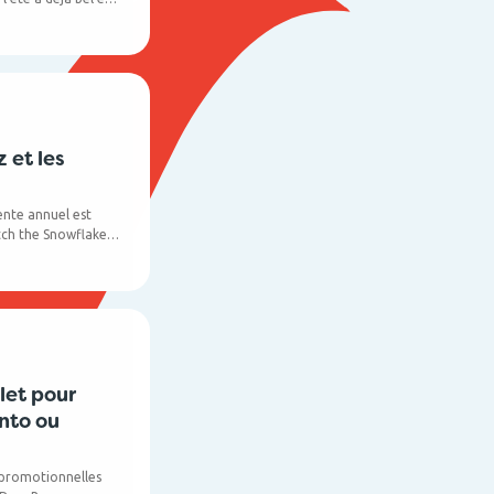
départ, nous
ça consiste ? Si
 au départ de
un cadeau et vous
ix !
z et les
ente annuel est
atch the Snowflakes
but d'année !
let pour
nto ou
 promotionnelles